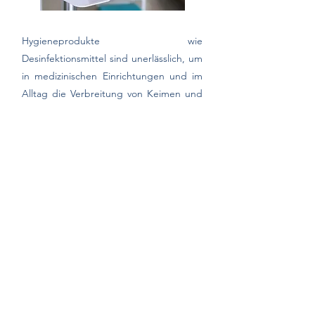
Hygieneprodukte wie
Desinfektionsmittel sind unerlässlich, um
in medizinischen Einrichtungen und im
Alltag die Verbreitung von Keimen und
Infektionen zu verhindern. Sie werden
zur Reinigung von Händen, Oberflächen
und medizinischen Instrumenten
verwendet und bieten einen wirksamen
Schutz gegen Bakterien, Viren und Pilze.
Regelmäßige Desinfektion ist ein
zentraler Bestandteil der
Infektionsprävention.
Entsorgung